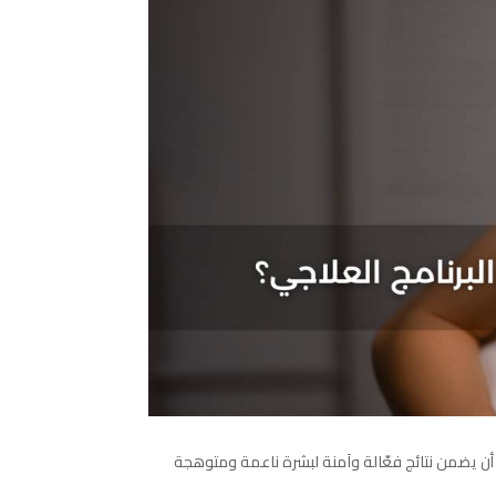
أن يضمن نتائج فعّالة وآمنة لبشرة ناعمة ومتوهجة