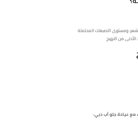
ة؟
شعر، ومستوى التصبغات المحتملة
د الأدنى من التهيج
 مع عيادة جلو آب دبي: