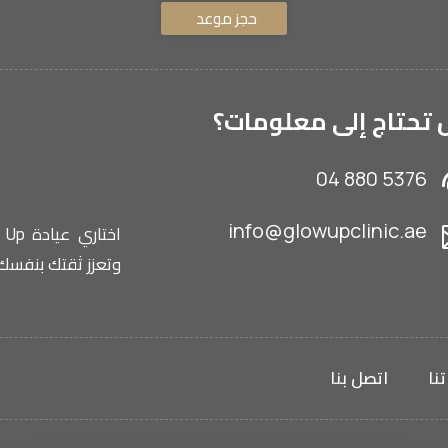
حجز موعد
تحتاج إلى معلومات؟
04 880 5376
info@glowupclinic.ae
وتعزز ثقتك بنفسك.
نا
اتصل بنا