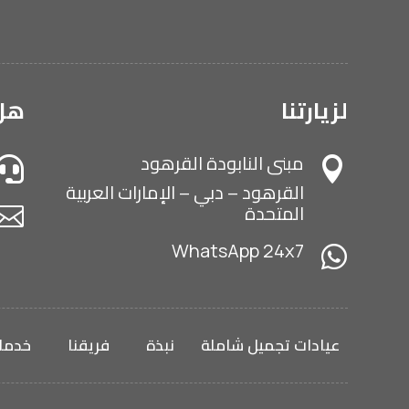
لزيارتنا
هل 
مبنى النابودة القرهود


القرهود – دبي – الإمارات العربية
المتحدة

WhatsApp 24x7

عيادات تجميل شاملة
نبذة
فريقنا
خدمات