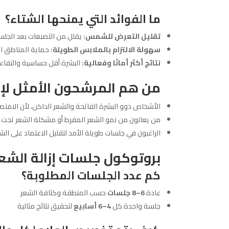
ما الفوائد التي يمنحها الشتاء؟
تقليل التعرض للشمس:
يقلل من التصبغات بعد الجلس
سهولة الالتزام بالملابس الطويلة:
حماية المناطق الم
نتائج أكثر أمانًا وفعالية:
البشرة أقل حساسية والتفاعل
من هم المرشحون الأمثل لإزا
الأشخاص ذوو البشرة الفاتحة والشعر الداكن، لأن الام
من يعانون من نمو الشعر المفرط أو مشكلة الشعر تحت ا
الراغبون في جلسات طويلة الأمد لتقليل الاعتماد على الش
بروتوكول جلسات إزالة الشع
كم عدد الجلسات المطلوبة؟
عادة
6–8 جلسات
حسب المنطقة وكثافة الشعر
جلسة واحدة كل
4–6 أسابيع
لتحقيق نتائج مثالية