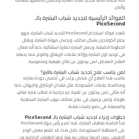
مما يجعله مثاليًا لتجديد شباب البشرة وتحسين ملمسها بفعالية
وأمان.
الفوائد الرئيسية لتجديد شباب البشرة بالـ
PicoSecond
تتعدد فوائد استخدام
PicoSecond
لتجديد شباب البشرة، فهو
يحفز الكولاجين بشكل مكثف، ويحسن مرونة البشرة، ويقلل
الخطوط الدقيقة، ويمنح البشرة نضارة استثنائية. كما أنه فعال
في توحيد لون البشرة وإزالة علامات الإرهاق والتوتر، مما يجعله
العلاج المفضل لمن يبحثون عن نتائج طبيعية وملموسة.
لمن يناسب علاج تجديد شباب البشرة بالليزر؟
يناسب هذا العلاج أي شخص يرغب في تحسين جودة بشرته
ومكافحة علامات الشيخوخة، مثل فقدان الإشراق والبهتان. كما
أنه مثالي لمن يبحثون عن تقنية غير جراحية لا تتطلب فترة تعافٍ
طويلة، ولمن يرغبون في علاج مختلف عيوب البشرة السطحية
والعميقة في بضع جلسات فقط.
خطوات إجراء تجديد شباب البشرة بالـ
PicoSecond
تبدأ الجلسة بتنظيف البشرة، يليه تمرير رأس جهاز
PicoSecond
على المنطقة المستهدفة. خلال هذا، قد تشعر ببعض الوخز
الخفيف. يصدر الجهاز نبضات سريعة تحفز الطبقات الداخلية من