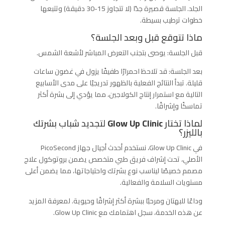
الجلد. الجلسة قصيرة جدًا (لا تتجاوز 15-30 دقيقة) وتتبعها
خطوات ترطيب بسيطة.
ماذا تتوقع قبل وبعد الجلسة؟
قبل الجلسة:
يوصى بتجنب التعرض المباشر لأشعة الشمس.
بعد الجلسة:
قد تلاحظ احمرارًا طفيفًا يزول في غضون ساعات
قليلة. تبدأ النتائج الفعلية بالظهور تدريجيًا على مدى الأسابيع
التالية مع استمرار إنتاج الكولاجين، مما يؤدي إلى بشرة أكثر
تماسكًا وإشراقًا.
لماذا تختار
Glow Up Clinic
لتجديد شباب بشرتك
بالليزر؟
في
Glow Up Clinic
، نستخدم أحدث أجيال جهاز
PicoSecond
الأصلي، تحت إشراف فريق طبي متخصص يضمن بروتوكول علاج
مصمم خصيصًا ليناسب نوع بشرتك واحتياجاتها، مما يضمن أعلى
مستويات السلامة والفعالية.
وداعًا للبهتان ومرحبًا ببشرة أكثر إشراقًا وحيوية. لمعرفة المزيد
عن هذه الخدمة، سجل اهتمامك مع
Glow Up Clinic
.