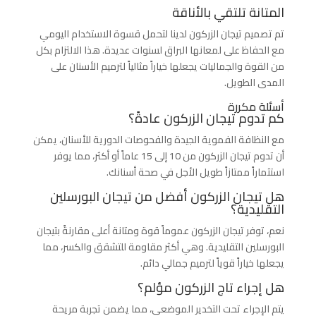
المتانة تلتقي بالأناقة
تم تصميم تيجان الزركون لدينا لتحمل قسوة الاستخدام اليومي
مع الحفاظ على لمعانها البراق لسنوات عديدة. هذا الالتزام بكل
من القوة والجماليات يجعلها خياراً مثالياً لترميم الأسنان على
المدى الطويل.
أسئلة مكررة
كم تدوم تيجان الزركون عادةً؟
مع النظافة الفموية الجيدة والفحوصات الدورية للأسنان، يمكن
أن تدوم تيجان الزركون من 10 إلى 15 عاماً أو أكثر، مما يوفر
استثماراً ممتازاً طويل الأجل في صحة أسنانك.
هل تيجان الزركون أفضل من تيجان البورسلين
التقليدية؟
نعم، توفر تيجان الزركون عموماً قوة ومتانة أعلى مقارنةً بتيجان
البورسلين التقليدية. وهي أكثر مقاومة للتشقق والكسر، مما
يجعلها خياراً قوياً لترميم جمالي دائم.
هل إجراء تاج الزركون مؤلم؟
يتم الإجراء تحت التخدير الموضعي، مما يضمن تجربة مريحة