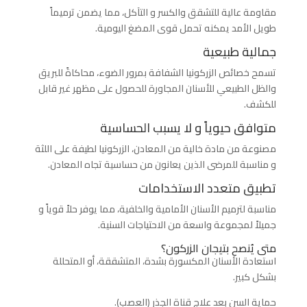
مقاومة عالية للتشقق والكسر و التآكل، مما يضمن ترميماً
طويل الأمد يمكنه تحمل قوى المضغ اليومية.
جمالية طبيعية
تسمح خصائص الزركونيا الشفافة بمرور الضوء، محاكاةً للبريق
والظل الطبيعي للأسنان المجاورة للحصول على مظهر غير قابل
للكشف.
متوافق حيوياً و لا يسبب الحساسية
مصنوعة من مادة خالية من المعادن، الزركونيا لطيفة على اللثة
و مناسبة للمرضى الذين يعانون من حساسية تجاه المعادن.
تطبيق متعدد الاستخدامات
مناسبة لترميم الأسنان الأمامية والخلفية، مما يوفر حلاً قوياً و
جميلاً لمجموعة واسعة من الاحتياجات السنية.
متى يُنصح بتيجان الزركون؟
استعادة الأسنان المكسورة بشدة، المتشققة، أو المتحللة
بشكل كبير.
حماية السن بعد علاج قناة الجذر (العصب).