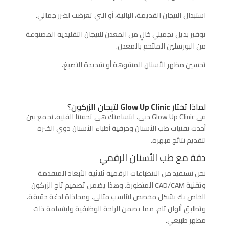
استبدال التيجان القديمة، البالية، أو التي تعرضت لضرر جمالي.
توفير بديل تجميلي خالٍ من المعدن للتيجان التقليدية المصنوعة
من البورسلين الملتحم بالمعدن.
تحسين مظهر الأسنان المشوهة أو شديدة التصبغ.
لماذا تختار
Glow Up Clinic
لتيجان الزركون؟
في
Glow Up Clinic
دبي، ابتسامتك هي تحفتنا الفنية. نجمع بين
أحدث تقنيات طب الأسنان وحرفية أطباء الأسنان ذوي الخبرة
لتقديم نتائج مبهرة.
دقة مع طب الأسنان الرقمي
نحن نستفيد من الانطباعات الرقمية ثلاثية الأبعاد المتقدمة
وتقنية
CAD/CAM
المتطورة. وهذا يضمن تصميم تاج الزركون
الخاص بك بشكل مخصص لتناسب مثالي، ومحاذاة لدغة دقيقة،
وتطابق ألوان تام، مما يضمن الراحة الوظيفية وابتسامة ذات
مظهر طبيعي.