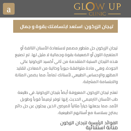
تيجان الزركون: استعد ابتسامتك بقوة و جمال
تيجان الزركون حل متطور مصمم لاستعادة الأسنان التالفة أو
المتغيرة اللون أو الضعيفة بقوة وجمالية لا مثيل لها. تم تصنيع
هذه التيجان السنية المتقدمة من ثاني أكسيد الزركونيا عالي
الجودة، وهي مادة متوافقة حيوياً وخالية من المعادن، لتقليد
المظهر والإحساس الطبيعي لأسنانك تماماً، مما يضمن المتانة
والابتسامة المشرقة.
تعتبر تيجان الزركون، المعروفة أيضاً بتيجان الزركونيا، في طليعة
طب الأسنان الترميمي الحديث. إنها توفر ترميماً قوياً وطويل
الأمد، مما يجعلها خياراً مثالياً للمرضى الذين يبحثون عن حل دائم
يمتزج بسلاسة مع أسنانهم الطبيعية.
الفوائد الرئيسية لتيجان الزركون
متانة استثنائية