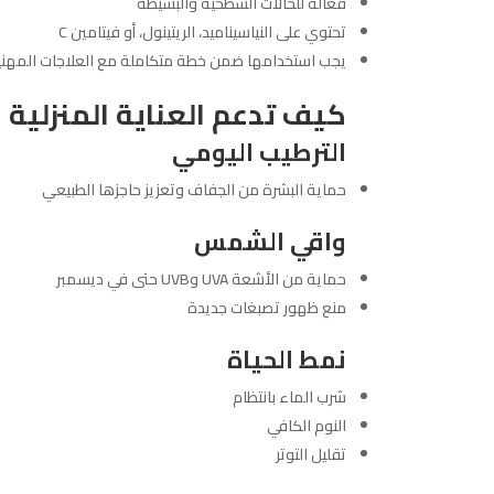
فعّالة للحالات السطحية والبسيطة
تحتوي على النياسيناميد، الريتينول، أو فيتامين
C
يجب استخدامها ضمن خطة متكاملة مع العلاجات المهني
كيف تدعم العناية المنزلية ا
الترطيب اليومي
حماية البشرة من الجفاف وتعزيز حاجزها الطبيعي
واقي الشمس
حماية من الأشعة
UVA
و
UVB
حتى في ديسمبر
منع ظهور تصبغات جديدة
نمط الحياة
شرب الماء بانتظام
النوم الكافي
تقليل التوتر