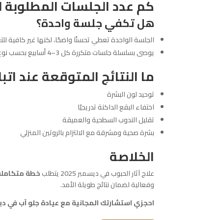
كم عدد الجلسات المطلوبة لع
هل تكفي جلسة واحدة؟
الجلسة الواحدة تعطي تحسنًا واضحًا، لكنها غير كافية لل
يوصى بسلسلة جلسات متكررة كل 3–4 أسابيع بحسب نوع العلاج
ما النتائج المتوقعة عند ات
توحيد لون البشرة
اختفاء البقع الداكنة تدريجيًا
تقليل الندوب السطحية والعميقة
بشرة صحية ومشرقة مع الالتزام بالروتين المنزلي
الخلاصة
علاج آثار الحبوب في ديسمبر 2025 يتطلب
خطة متكاملة 
وفعالية لضمان نتائج طويلة الأمد.
احجزي استشارتك المجانية مع عيادة جلو آب في د