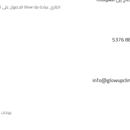
اختاري عيادة Glow Up للحصول على تجربة تحويلية تعزز جمالك الطبيعي وتعزز ثقتك بنفسك.
info@glowupclin
عيادات 