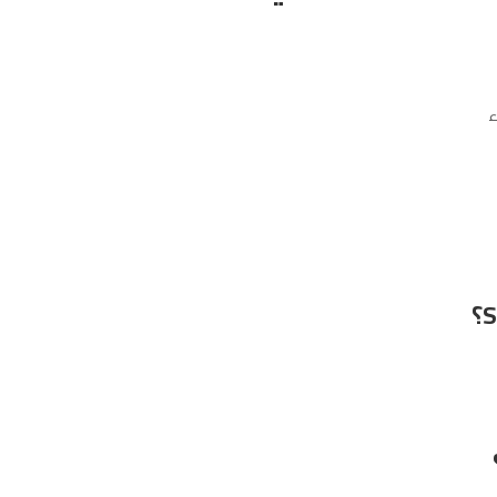
ء
S
؟