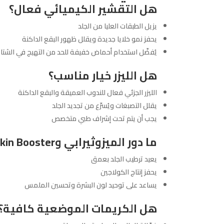
هل التقشير الكيميائي فعال؟
يزيل الطبقات العليا من الجلد
يحفز نمو خلايا جديدة ويقلل ظهور البقع الداكنة
يُفضّل استخدام أحماض خفيفة للحد من التهيج في الشتا
هل الليزر خيار مناسب؟
الليزر الجزئي فعال للندوب العميقة والبقع الداكنة
يقلل التصبغات ويُسرّع من تجديد الجلد
يجب أن يتم تحت إشراف طبي متخصص
ما دور الميزوثيرابي و
kin Booster
يعيد ترطيب الجلد بعمق
يحفز إنتاج الكولاجين
يساعد على توحيد لون البشرة وتحسين الملمس
هل الكريمات الموضعية كافية؟