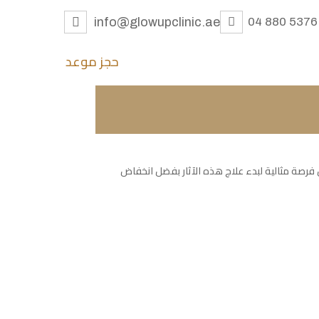
info@glowupclinic.ae
04 880 5376
حجز موعد
 فرصة مثالية لبدء علاج هذه الآثار بفضل انخفاض