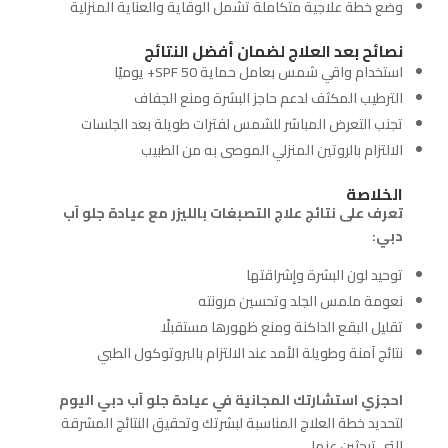
وضع خطة علاجية متكاملة تشمل الوقاية والعناية المنزلية
نصائح بعد العلاج لضمان أفضل النتائج
استخدام واقي شمس بعامل حماية
50+ يوميًا
SPF
الترطيب المكثف لدعم حاجز البشرة ومنع الجفاف
تجنب التعرض المباشر للشمس لفترات طويلة بعد الجلسات
الالتزام بالروتين المنزلي الموصى به من الطبيب
الخلاصة
تعرف على نتائج علاج التصبغات بالليزر مع عيادة جلو آب
دبي:
توحيد لون البشرة وإشراقتها
نعومة ملمس الجلد وتحسين مرونته
تقليل البقع الداكنة ومنع ظهورها مستقبلًا
نتائج آمنة وطويلة الأمد عند الالتزام بالبروتوكول الطبي
احجزي استشارتك المجانية في عيادة جلو آب دبي اليوم
لتحديد خطة العلاج المناسبة لبشرتك وتحقيق النتائج المشرقة
التي تبحثين عنها.