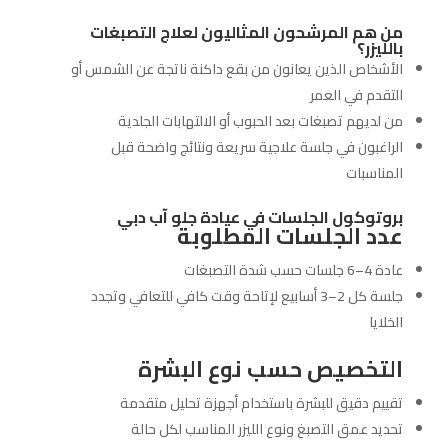
من هم المرشحون المثاليون لعلاج التصبغات
بالليزر؟
الأشخاص الذين يعانون من بقع داكنة ناتجة عن الشمس أو
التقدم في العمر
من لديهم تصبغات بعد الحبوب أو الالتهابات الجلدية
الراغبون في جلسة علاجية سريعة ونتائج واضحة قبل
المناسبات
بروتوكول الجلسات في عيادة جلو آب دبي
عدد الجلسات المطلوبة
عادة 4–6 جلسات حسب شدة التصبغات
جلسة كل 2–3 أسابيع لإتاحة وقت كافي للتعافي وتجدد
الخلايا
التخصيص حسب نوع البشرة
تقييم دقيق للبشرة باستخدام أجهزة تحليل متقدمة
تحديد عمق التصبغ ونوع الليزر المناسب لكل حالة