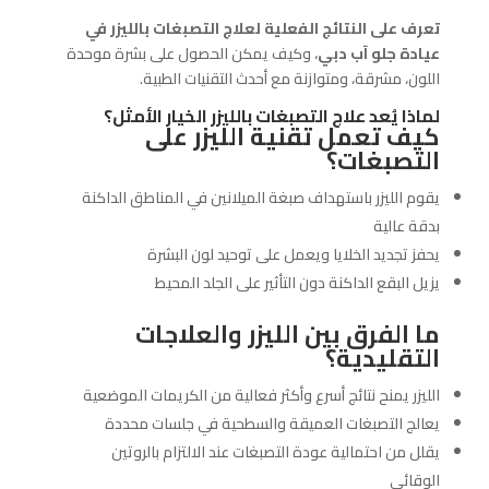
تعرف على النتائج الفعلية لعلاج التصبغات بالليزر في
عيادة جلو آب دبي
، وكيف يمكن الحصول على بشرة موحدة
اللون، مشرقة، ومتوازنة مع أحدث التقنيات الطبية.
لماذا يُعد علاج التصبغات بالليزر الخيار الأمثل؟
كيف تعمل تقنية الليزر على
التصبغات؟
يقوم الليزر باستهداف صبغة الميلانين في المناطق الداكنة
بدقة عالية
يحفز تجديد الخلايا ويعمل على توحيد لون البشرة
يزيل البقع الداكنة دون التأثير على الجلد المحيط
ما الفرق بين الليزر والعلاجات
التقليدية؟
الليزر يمنح نتائج أسرع وأكثر فعالية من الكريمات الموضعية
يعالج التصبغات العميقة والسطحية في جلسات محددة
يقلل من احتمالية عودة التصبغات عند الالتزام بالروتين
الوقائي