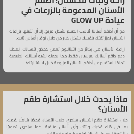
راحة وثبات مُحسّنان: أطقم
الأسنان المدعومة بالزرعات في
عيادة GLOW UP
مع أن أطقم أسناننا تُناسب الجسم بشكل مريح، إلا أن تثبيتها بزراعات
الأسنان يُعزز ثقتك بنفسك بشكل كبير من خلال توفير أساس ثابت.
زراعة الأسنان هي ركائز من التيتانيوم تعمل كجذور لأسنانك. يُمكننا
دعم طقم أسنانك بغرستين فقط، مما يجعله يُشبه أسنانك الطبيعية
تمامًا. استفسر عن أطقم الأسنان المزروعة خلال استشارتك!
ماذا يحدث خلال استشارة طقم
الأسنان؟
خلال استشارة طقم الأسنان، سيُجري طبيب الأسنان فحصًا شاملًا لفمك،
بما في ذلك فكيك ولثتك وأي أسنان متبقية. كما سيُجري تصويرًا
بالأشعة السينية للأسنان لتقييم سُمك عظم الفك.