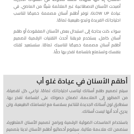
أصبحت الأسنان الاصطناعية غير الملائمة شيئًا من الماضي. في
عيادة GLOW UP، نوفر أطقم أسنان مصممة خصيصًا لتناسب
احتياجاتك الفريدة وتبدو طبيعية تمامًا.
سواء كنت بحاجة إلى استبدال بعض الأسنان المفقودة أو طقم
أسنان كامل، يستخدم فريقنا أحدث التقنيات الرقمية لتصميم
أطقم أسنان مصممة خصيصًا لتناسبك تمامًا. ستستعيد ثقتك
بنفسك وتستمتع بابتسامة تفخر بها حقًا.
أطقم الأسنان في عيادة غلو أب
سيتم تصميم طقم أسنانك ليناسب احتياجاتك تمامًا. نراعي كل تفصيلة،
من المظهر إلى الملاءمة، لضمان حصولك على ابتسامة تفخر بها.
سنطابق لون أسنانك الجديدة لتتناغم بسلاسة مع ابتسامتك الطبيعية، ولن
يدري أحد أنها ليست أسنانك.
باستخدام الماسحات الضوئية الرقمية وبرامج تصميم الأسنان المتطورة،
سنضمن لك ملاءمة مثالية. سيقوم أخصائيو أطقم الأسنان لدينا بتصميم