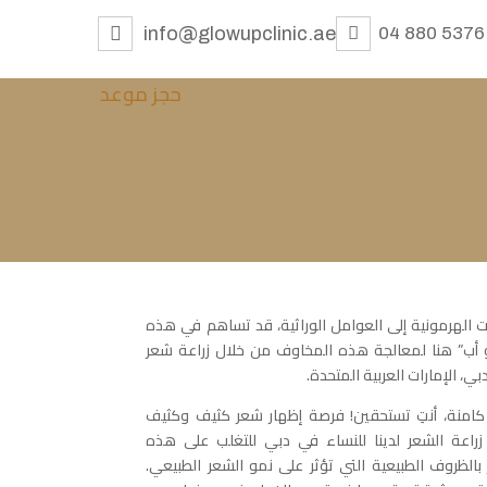
info@glowupclinic.ae
04 880 5376
حجز موعد
ت الهرمونية إلى العوامل الوراثية، قد تساهم في هذه
 أب” هنا لمعالجة هذه المخاوف من خلال زراعة شعر
ي، الإمارات العربية المتحدة.
منة، أنتِ تستحقين! فرصة إظهار شعر كثيف وكثيف
اعة الشعر لدينا للنساء في دبي للتغلب على هذه
أثر بالظروف الطبيعية التي تؤثر على نمو الشعر الطبيعي.