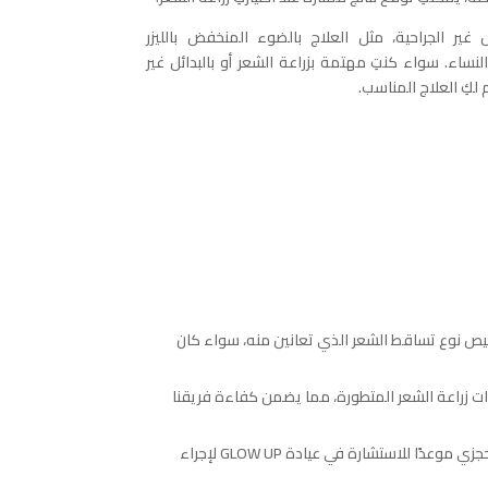
غير الجراحية، مثل العلاج بالضوء المنخفض بالليزر
نساء. سواء كنتِ مهتمة بزراعة الشعر أو بالبدائل غير
 بتشخيص نوع تساقط الشعر الذي تعانين منه، سواء كان
 كبير جراحينا، الدكتور XXXXXXXXXXXXX، دورًا محوريًا في صياغة إجراءات زراعة الشعر المتطورة، مما يضمن كفاءة فريقنا
تثق بنا مئات النساء سنويًا. لقد ساعدنا العديد من النساء على استعادة شعرهن وثقتهن بأنفسهن. ويسعدنا أن نفعل الشيء نفسه لكِ. احجزي موعدًا للاستشارة في عيادة GLOW UP لإجراء