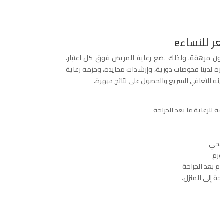
ر للنساءe
كون مرهقة. ولذلك نضع رعاية المريض فوق كل اعتبار.
ة لدينا فحوصات دورية، وإرشادات محايدة، وحزمة رعاية
ينه للتعافي السريع والحصول على نتائج مبهرة.
 للرعاية ما بعد الجراحة
لحي
رم
بعد الجراحة
 إلى المنزل.