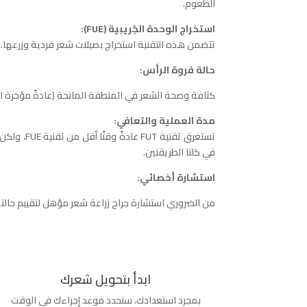
الطعوم.
استخراج الوحدة الجُريبية (FUE):
تتضمن هذه التقنية استخراج بصيلات شعر فردية وزرعها. تتر
حالة فروة الرأس:
كثافة وصحة الشعر في المنطقة المانحة (عادةً مؤخرة ال
مدة العملية والتعافي:
تستغرق تق
في كلتا الطريقتين.
استشارة أخصائي:
من الضروري استشارة جراح زراعة شعر مؤهل لتقييم حالت
ابدأ بتحويل شعرك
بمجرد استعدادك، سنحدد موعد إجراءك في الوقت