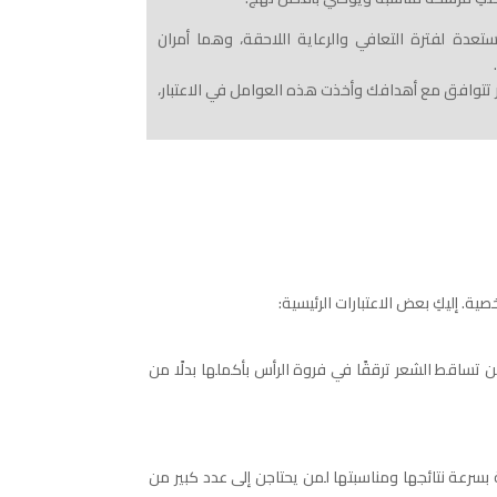
مستعدة لفترة التعافي والرعاية اللاحقة، وهما أمران
ر تتوافق مع أهدافك وأخذت هذه العوامل في الاعتبار،
ة. إليكِ بعض الاعتبارات الرئيسية:
اثي الأنثوي) مرشحات جيدات لزراعة الشعر1. عادةً ما يتضمن هذا النوع من تساقط الشعر ترققًا في فروة الرأس بأكملها بدلًا من
 الطريقة بسرعة نتائجها ومناسبتها لمن يحتاجن إلى عدد كبير من