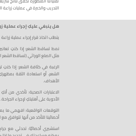
تقنياتنا المتطورة تحقق نتائج سر
التدريب والخبرة في عمليات زراعة ا
هل ينبغي عليكِ إجراء عملية زر
يتطلب اتخاذ قرار إجراء عملية زراعة
نمط تساقط الشعر: إذا كنتِ تعان
مثل الصلع الوراثي (تساقط الشعر الأ
الرغبة في كثافة الشعر: إذا كنتِ
الشعر، أو استعادة الثقة بمظهرك
الأهداف.
الاعتبارات الصحية: تأكدي من أنكِ
الأدوية على أهليتكِ لإجراء الجراحة.
التوقعات الواقعية: افهمي ما يم
أخصائينا للتأكد من أنها تتوافق مع ال
استشيري أخصائيًا: تحدثي مع جراح 
يمكنه مساعدتكِ في تحديد ما إذا 