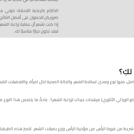
الالتزام بالرعاية اللاحقة: كوني 
ضروريان للحصول على أفضل النتائج.
إذا كنت تشعر أن عملية زراعة الشع
فقد تكون خيارًا مناسبًا لك.
لكِ؟
امل، منها نوع ومدى تساقط الشعر، والحالة الصحية لكل امرأة، والتفضيلات الشخصي
غالبًا ما تكون النساء المصابات بالثعلبة الأندروجينية (الصلع الور
تضمن هذه الطريقة إزالة شريط من فروة الرأس من مؤخرة الرأس وزرع بصيلات الشعر. تتميز هذه