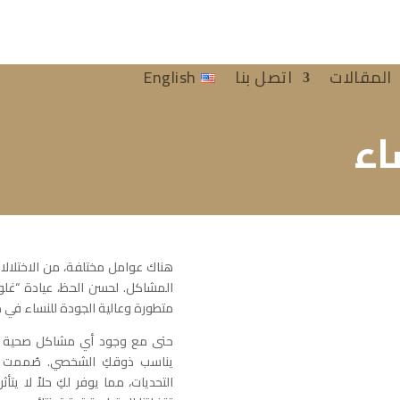
المقالات
اتصل بنا
English
اء
هناك عوامل مختلفة، من الاختلالا
المشاكل. لحسن الحظ، عيادة “غلو
متطورة وعالية الجودة للنساء في دب
حتى مع وجود أي مشاكل صحية كا
يناسب ذوقكِ الشخصي. صُممت زر
التحديات، مما يوفر لكِ حلاً لا يت