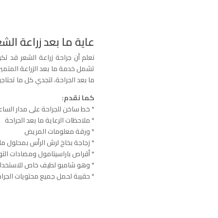
عاية ما بعد زراعة الشع
نعلم أن جراحة زراعة الشعر قد ت
تشمل خدمة ما بعد الزراعة المتميز
ما بعد الجراحة، لتجدي كل ما تحتاج
كما نقدم:
* خط ساخن للجراحة على مدار الساعة
* ملاحظات الرعاية ما بعد الجراحة
* ورقة معلومات المريض
* زجاجة بخاخ لرش الرأس بمحلول م
* أقراص باراسيتامول ومضادات التو
* وهو شامبو لطيف خاص للاستخدام 
* حقيبة لحمل جميع محتويات الجراحة