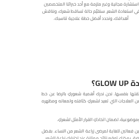
استشارة مجانية وغير ملزمة مع أحد خبرائنا المتخصصين
ي استعادة الشعر. سنقيّم حالة تساقط شعرك، ونناقش
أهدافك، ونحدد أفضل خطة علاجية تناسبك.
GLO؟
ثقتها بنفسها. نحن ندرك أهمية شعوركِ بالرضا عن خط
 العلاجات التي تعيد لشعركِ كثافته ولمعانه ومظهره
موضوعية، لضمان اتخاذكِ القرار الأمثل لشعركِ.
ل من تقنيتي FUE وFUT خيارين فعالين للغاية لمرضى زراعة الشعر من النساء. بفضل
ة، يمكنكِ توقع نتائج ممتازة عند اختياركِ زراعة الشعر.