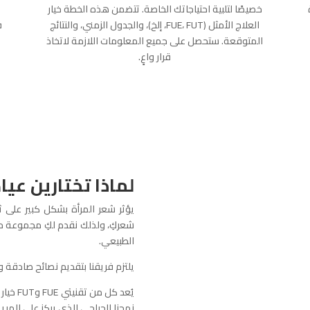
خصيصًا لتلبية احتياجاتك الخاصة. تتضمن هذه الخطة خيار
العلاج الأمثل (FUE، FUT، إلخ)، والجدول الزمني، والنتائج
ف
المتوقعة. ستحصل على جميع المعلومات اللازمة لاتخاذ
قرار واعٍ.
لماذا تختارين عيادة W UP
يؤثر شعر المرأة بشكل كبير على 
شعركِ، ولذلك نقدم لكِ مجموعة من
الطبيعي.
يلتزم فريقنا بتقديم نصائح صادقة و
يُعد ك
نهجنا الجراحي الذي يركز على المريض