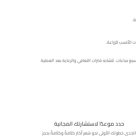
ة.
 الأنسب للزراعة.
رقا ما بين ساعتين وسبع ساعات. تتشابه فترات التعافي والرعاية بعد العملية
حدد موعدًا لاستشارتك المجانية
تخذي خطوتك الأولى نحو شعر أكثر كثافةً وكثافةً بحجز