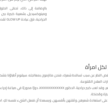
بالإضافة إلى ذلك، تحظى الحلول 
ومينوكسيديل، بشعبية كبيرة بين ال
الجراحية، فإن عيادة GLOW UP تقدم لكِ العلاج المناسب.
لكل امرأة
اية شخصية. بغض النظر عن سبب تساقط شعرك، فنحن ملتزمون بمعالجته. سيقوم أطباؤنا
ات العلاج المُتنوعة.
لطالما كنا روادًا في تطوير أساليب وعلاجات استعادة الشعر. وقد لعب
يزة ومُحنكة.