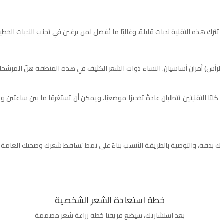
ك هذه التقنية ندبات قليلة، وغالبًا ما تُفضل لمن يرغبن في تجنب الندبات الخطي
رأس) أمران أساسيان. النساء ذوات الشعر الكثيف في هذه المنطقة هنّ المرشحات
نية FUT عادةً وقتًا أقل من تقنية FUE، ولكن كلتا التقنيتين تتطلبان عادةً تخديرًا موضعيًا، ويمكن أن تستغ
ك بدقة، والتوصية بالطريقة الأنسب بناءً على نمط تساقط شعرك وصحتك العامة.
خطة استعادة الشعر الشخصية
بعد استشارتك، سيضع فريقنا خطة زراعة شعر مصممة
ا