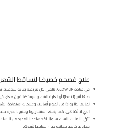
علاج مُصمم خصيصًا لتساقط الشعر 
في عيادة GLOW UP، تتلقى كل مريضة رع
صلعًا أنثويًا نمطيًا أو ثعلبة الشد، وسيستكشفون معكِ خيار
التي لا تُضاهى. كما يتمتع استشاريونا وفنيونا بخبرة متم
محادثة خاصة مجانية حول تساقط شعركِ.