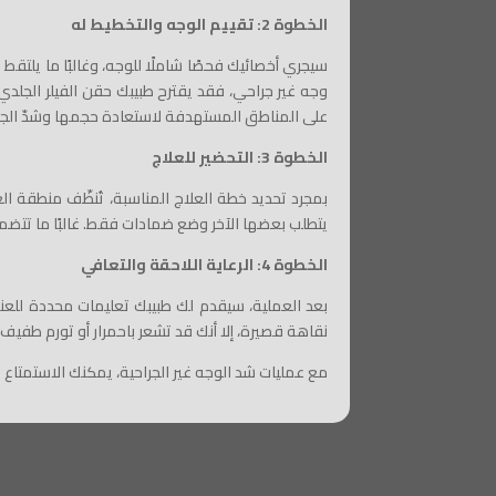
الخطوة 2: تقييم الوجه والتخطيط له
سيجري أخصائيك فحصًا شاملًا للوجه، وغالبًا ما يلتقط 
وجه غير جراحي، فقد يقترح طبيبك حقن الفيلر الجلدي
على المناطق المستهدفة لاستعادة حجمها وشدّ الجل
الخطوة 3: التحضير للعلاج
بمجرد تحديد خطة العلاج المناسبة، تُنظّف منطقة الع
يتطلب بعضها الآخر وضع ضمادات فقط. غالبًا ما تتضمن ع
الخطوة 4: الرعاية اللاحقة والتعافي
بعد العملية، سيقدم لك طبيبك تعليمات محددة للعناي
نقاهة قصيرة، إلا أنك قد تشعر باحمرار أو تورم طفي
مع عمليات شد الوجه غير الجراحية، يمكنك الاستمتاع ب