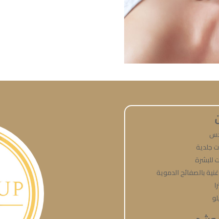
كس
 جلدية
 للبشرة
 غنية بالصفائح الدموية
ا
لو