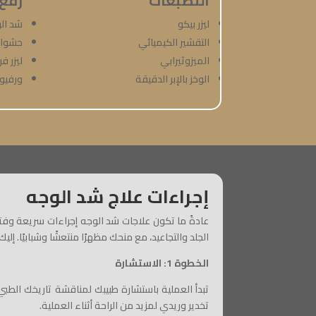
التصبغات
رفع
ليزر بيكو
شد الو
التقشير الكيميائي
حشوات
الميزوثيرابي
ليزر ف
الوخز بالإبر الدقيقة
ورفيو
إجراءات علاج شد الوجه
عادةً ما تكون علاجات شد الوجه إجراءات سريعة وفتر
الجلد والتجاعيد، مع منحك مظهرًا منتعشًا وشبابيًا. إ
الخطوة 1: الاستشارة
تبدأ العملية باستشارة طبيبك لمناقشة تاريخك الطبي
تخدير وريدي لمزيد من الراحة أثناء العملية.