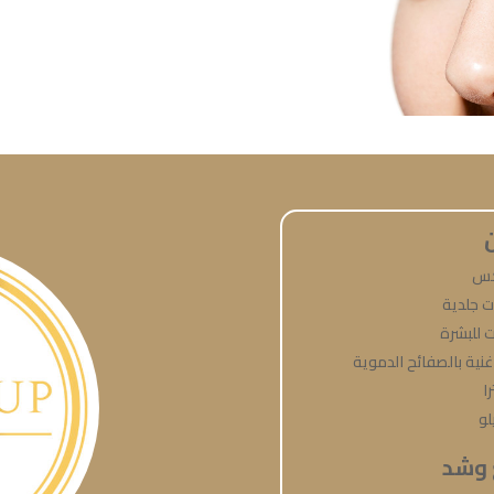
كس
 جلدية
 للبشرة
 غنية بالصفائح الدموية
ا
لو
 وشد