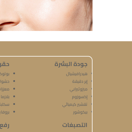
جودة البشرة
حقن
هيدرافيشيال
بوتو
إبر دقيقة
حشوات
ميزوثيرابي
معززات
إكسوزوم
بلازما
تقشير كيميائي
سكلبتر
بيكوشور
بروفاي
التصبغات
رفع