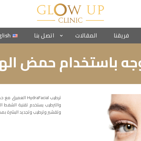
فريقنا
المقالات
اتصل بنا
glish
جه باستخدام حمض الهي
ترطيب HydraFacial
والترطيب يستخدم تقنية الشفط ال
وتقشير وترطيب وتجديد البشرة بمك