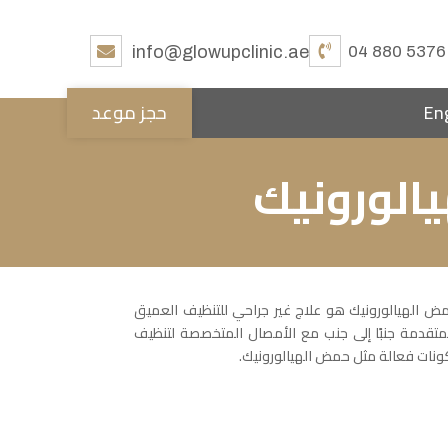
info@glowupclinic.ae
04 880 5376
En
حجز موعد
الورونيك
 العميق مع حمض الهيالورونيك هو علاج غير جراحي للتنظيف العميق
متقدمة جنبًا إلى جنب مع الأمصال المتخصصة لتنظيف
ونات فعالة مثل حمض الهيالورونيك.