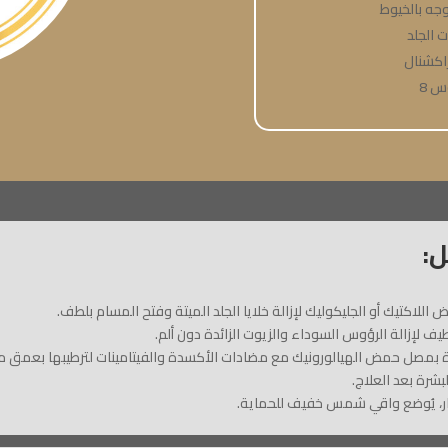
جه بالخيوط
 الجلد
راكشنال
س 8
: