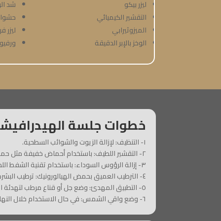
ليزر بيكو
شد الو
التقشير الكيميائي
حشوات
الميزوثيرابي
ليزر ف
الوخز بالإبر الدقيقة
ورفيو
خطوات جلسة الهيدرافيشل
١- التنظيف: لإزالة الزيوت والشوائب السطحية.
٢- التقشير اللطيف: باستخدام أحماض خفيفة مثل حمض اللاكتيك أو الجليكوليك لإزالة خلايا الجلد الميتة وفتح المسام بلطف.
٣- إزالة الرؤوس السوداء: باستخدام تقنية الشفط اللطيف لإزالة الرؤوس السوداء والزيوت الزائدة دون ألم.
٤- الترطيب العميق بحمض الهيالورونيك: ترطيب البشرة بمصل حمض الهيالورونيك مع مضادات الأكسدة والفيتامينات لترطيبها بعمق من الداخل.
٥- التطبيق المهدئ: وضع جل أو قناع مرطب لتهدئة البشرة بعد العلاج.
٦- وضع واقي الشمس: في حال الاستخدام خلال النهار، يُوضع واقي شمس خفيف للحماية.