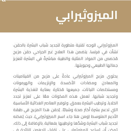
الميزوثيرابي
الميزوثيرابي للوجه تقنية متطورة لتجديد شباب البشرة بالحقن،
نشأت في فرنسا. يتضمن هذا العلاج غير الجراحي حقن مزيج
مُخصص من المواد المثلية والطبية مباشرةً في البشرة لتعزيز
جمالها الطبيعي وحيويتها.
يحتوي مزيج الميزوثيرابي عادةً على مزيج من الفيتامينات
والمعادن ومضادات الأكسدة والإنزيمات والهرمونات
ومستخلصات النباتات، جميعها مُختارة بعناية لتغذية البشرة
وتجديد شبابها. تعمل هذه المكونات معًا على تعزيز تجدد
الخلايا، وترطيب البشرة بعمق، وتوفير العناصر الغذائية الأساسية
التي تدعم بشرة أكثر صحة وشبابًا. يُحقن هذا المزيج في طبقة
الأديم المتوسط ​​(ومن هنا جاء اسم الميزوثيرابي)، حيث يُمكنه
تجديد شباب البشرة وشدّها وترطيبها بفعالية. بالإضافة إلى ذلك،
يُمكن أن يُساعد الميزوثيرابي على تقليل الدهون الزائدة في