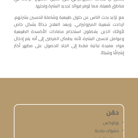
مناطق مُعينة، مما يُوفر فوائد تجديد البشرة ونحتها.
مع تزايد بحث الناس عن حلول طبيعية وشاملة لتحسين بشرتهم،
ازدادت شعبية الميزوثيرابي. ويعد العلاج جذابًا بشكل خاص
لأولئك الذين يفضلون استخدام مضادات الأكسدة الطبيعية
وعوامل تحسين البشرة، لأنه يطمئن المرضى إلى أنه يتم إدخال
مواد مفيدة نباتية فقط إلى الجلد للحصول على مظهر أكثر
إشراقًا وشبابًا.
حقن
بوتوكس
حشوات جلدية