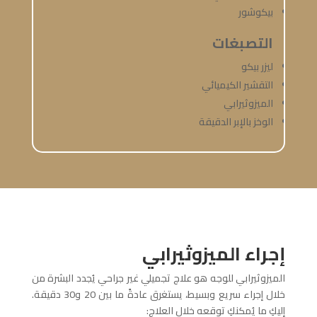
بيكوشور
التصبغات
ليزر بيكو
التقشير الكيميائي
الميزوثيرابي
الوخز بالإبر الدقيقة
إجراء الميزوثيرابي
الميزوثيرابي للوجه هو علاج تجميلي غير جراحي يُجدد البشرة من
خلال إجراء سريع وبسيط، يستغرق عادةً ما بين 20 و30 دقيقة.
إليكِ ما يُمكنكِ توقعه خلال العلاج: