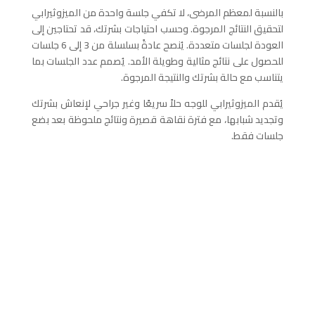
بالنسبة لمعظم المرضى، لا تكفي جلسة واحدة من الميزوثيرابي
لتحقيق النتائج المرجوة. وحسب احتياجات بشرتك، قد تحتاجين إلى
العودة لجلسات متعددة. يُنصح عادةً بسلسلة من 3 إلى 6 جلسات
للحصول على نتائج مثالية وطويلة الأمد. يُصمم عدد الجلسات بما
يتناسب مع حالة بشرتك والنتيجة المرجوة.
يُقدم الميزوثيرابي للوجه حلاً سريعًا وغير جراحي لإنعاش بشرتك
وتجديد شبابها، مع فترة نقاهة قصيرة ونتائج ملحوظة بعد بضع
جلسات فقط.
تواصل معنا
لا تتردد في الاتصال بنا.