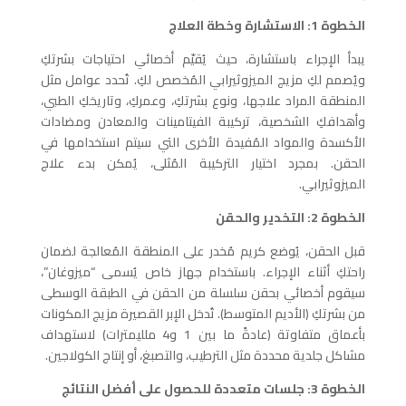
الخطوة 1: الاستشارة وخطة العلاج
يبدأ الإجراء باستشارة، حيث يُقيّم أخصائي احتياجات بشرتكِ
ويُصمم لكِ مزيج الميزوثيرابي المُخصص لكِ. تُحدد عوامل مثل
المنطقة المراد علاجها، ونوع بشرتكِ، وعمركِ، وتاريخكِ الطبي،
وأهدافكِ الشخصية، تركيبة الفيتامينات والمعادن ومضادات
الأكسدة والمواد المُفيدة الأخرى التي سيتم استخدامها في
الحقن. بمجرد اختيار التركيبة المُثلى، يُمكن بدء علاج
الميزوثيرابي.
الخطوة 2: التخدير والحقن
قبل الحقن، يُوضع كريم مُخدر على المنطقة المُعالجة لضمان
راحتكِ أثناء الإجراء. باستخدام جهاز خاص يُسمى “ميزوغان”،
سيقوم أخصائي بحقن سلسلة من الحقن في الطبقة الوسطى
من بشرتكِ (الأديم المتوسط). تُدخل الإبر القصيرة مزيج المكونات
بأعماق متفاوتة (عادةً ما بين 1 و4 ملليمترات) لاستهداف
مشاكل جلدية محددة مثل الترطيب، والتصبغ، أو إنتاج الكولاجين.
الخطوة 3: جلسات متعددة للحصول على أفضل النتائج