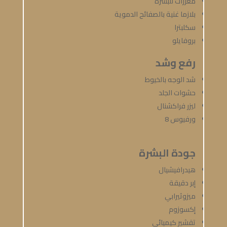
معززات للبشرة
بلازما غنية بالصفائح الدموية
سكلبترا
بروفايلو
رفع وشد
شد الوجه بالخيوط
حشوات الجلد
ليزر فراكشنال
ورفيوس 8
جودة البشرة
هيدرافيشيال
إبر دقيقة
ميزوثيرابي
إكسوزوم
تقشير كيميائي