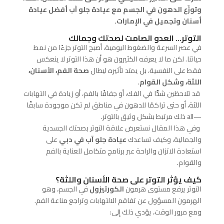
وتوزّع الدهون في الجسم مع عيادة جلو آب أفضل عيادة
أسنان وتجميل في الإمارات.
التوتر… العدو الصامت لصحتك وجمالك
في عصر السرعة والضغوط اليومية، أصبح التوتر جزءًا من نمط
حياتنا. لكن ما لا يعرفه الكثيرون هو أن هذا التوتر لا ينعكس
فقط على النفسية، بل يمتد تأثيره ليطال
صحة الفم، الأسنان،
اللثة، وشكل القوام
.
قد تلاحظين شدًّا في الفك، أو جفافًا بالفم، أو زيادة في التهابات
اللثة، أو حتى تراكمًا للدهون في مناطق لم تكن موجودة سابقًا
—
all
ذلك مرتبط بشكل وثيق بالتوتر.
وفي هذا المقال نستعرض علاقة التوتر بصحتك الجسدية
والجمالية، وكيف تساعدك
عيادة جلو آب في دبي
على
استعادة الاتزان والراحة عبر برنامج متكامل للعناية بالفم
والقوام.
كيف يؤثر التوتر على صحة الأسنان واللثة؟
التوتر يرفع مستوى هرمون
الكورتيزول
في الجسم، وهو
الهرمون المسؤول عن تفاقم الالتهابات وتراجع مناعة الفم.
ومع مرور الوقت، يؤدي ذلك إلى: