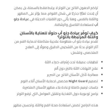
تراكم الدهون الناتج عن التوتر لا يرتبط فقط بالسمنة، بل يمكن
أن يُحدث تغيّرًا جذريًا في شكل القوام، مما يؤثر على المظهر
والثقة بالنفس. وهنا يأتي دور التقنيات الحديثة في
عيادة جلو
آب
لاستعادة التناسق والرشاقة.
كيف توفّر عيادة جلو آب حلولًا للعناية بالأسنان
واللثة المرتبطة بالتوتر؟
تقدم عيادة جلو آب منظومة علاجية متكاملة لحماية الفم من
آثار التوتر، بدءًا من التشخيص الدقيق وصولًا إلى العلاج
المتخصص، وتشمل:
تنظيفات عميقة تحت إشراف خبراء اللثة
علاج التهابات اللثة بالليزر دون ألم
معالجة تآكل الأسنان الناتج عن الصرير
تصميم
Night Guard
مخصص لحماية الأسنان أثناء النوم
جلسات ترميم كاملة لإعادة بناء مظهر الأسنان المتضررة
برامج توعوية حول التغذية وتقليل العوامل التي ترفع التوتر
هذه البرامج تضمن استعادة صحة الفم واللثة، وتحسين مظهر