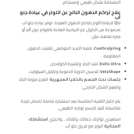
الابتسامة بشكل طبيعي ومستدام.
علاج تراكم الدهون الناتج عن التوتر في عيادة جلو
آب
نظرًا لارتباط التوتر بتراكم الدهون العنيدة، توفر عيادة جلو آب
مجموعة من الحلول غير الجراحية للعناية بالقوام دون ألم أو
فترة نقاهة، مثل:
CoolSculpting
: تقنية التبريد الموضعي لتفتيت الدهون
المقاومة
Exilis Ultra
: لشد الجلد وتنشيط الكولاجين
VelaShape
: لتحسين الدورة الدموية وتقليل السيلوليت
جلسات نحت الجسم بالخلايا المجهرية
: لتعزيز مرونة الجلد
وتنعيم الشكل الخارجي
يتم اختيار التقنية المناسبة بعد استشارة شاملة لضمان نتيجة
متناسقة تُعيد للجسم توازنه الطبيعي.
استعيدي توازنك، جمالك، وثقتك… واحجزي
استشارتك
المجانية
اليوم مع فريق جلو آب.