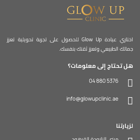
اختاري عيادة Glow Up للحصول على تجربة تحويلية تعزز
جمالك الطبيعي وتعزز ثقتك بنفسك.
هل تحتاج إلى معلومات؟
04 880 5376

info@glowupclinic.ae

لزيارتنا
مبنى النابودة القرهود