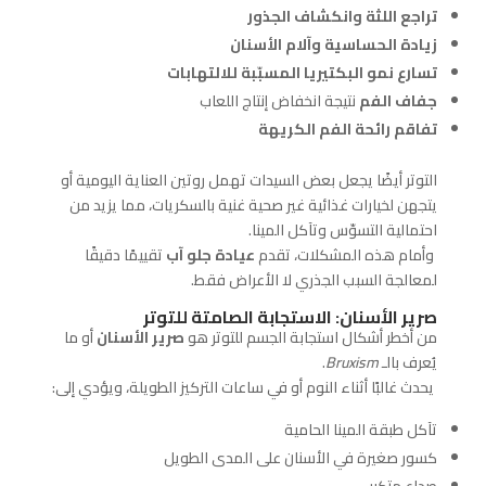
تراجع اللثة وانكشاف الجذور
زيادة الحساسية وآلام الأسنان
تسارع نمو البكتيريا المسبّبة للالتهابات
جفاف الفم
نتيجة انخفاض إنتاج اللعاب
تفاقم رائحة الفم الكريهة
التوتر أيضًا يجعل بعض السيدات تهمل روتين العناية اليومية أو
يتجهن لخيارات غذائية غير صحية غنية بالسكريات، مما يزيد من
احتمالية التسوّس وتآكل المينا.
وأمام هذه المشكلات، تقدم
عيادة جلو آب
تقييمًا دقيقًا
لمعالجة السبب الجذري لا الأعراض فقط.
صرير الأسنان: الاستجابة الصامتة للتوتر
من أخطر أشكال استجابة الجسم للتوتر هو
صرير الأسنان
أو ما
يُعرف بالـ
Bruxism
.
يحدث غالبًا أثناء النوم أو في ساعات التركيز الطويلة، ويؤدي إلى:
تآكل طبقة المينا الحامية
كسور صغيرة في الأسنان على المدى الطويل