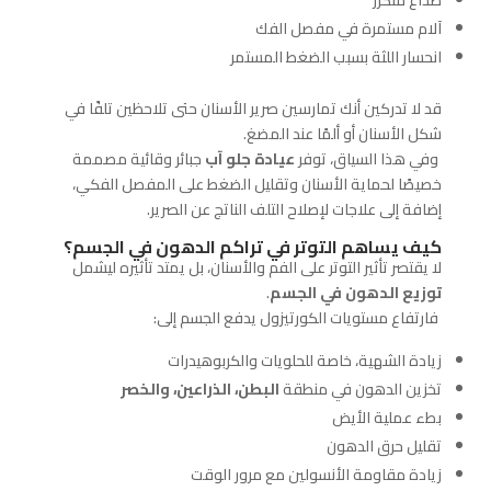
صداع متكرر
آلام مستمرة في مفصل الفك
انحسار اللثة بسبب الضغط المستمر
قد لا تدركين أنك تمارسين صرير الأسنان حتى تلاحظين تلفًا في
شكل الأسنان أو ألمًا عند المضغ.
وفي هذا السياق، توفر
عيادة جلو آب
جبائر وقائية مصممة
خصيصًا لحماية الأسنان وتقليل الضغط على المفصل الفكي،
إضافة إلى علاجات لإصلاح التلف الناتج عن الصرير.
كيف يساهم التوتر في تراكم الدهون في الجسم؟
لا يقتصر تأثير التوتر على الفم والأسنان، بل يمتد تأثيره ليشمل
توزيع الدهون في الجسم
.
فارتفاع مستويات الكورتيزول يدفع الجسم إلى:
زيادة الشهية، خاصة للحلويات والكربوهيدرات
تخزين الدهون في منطقة
البطن، الذراعين، والخصر
بطء عملية الأيض
تقليل حرق الدهون
زيادة مقاومة الأنسولين مع مرور الوقت