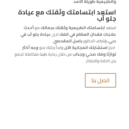
والطبيعية طويلة الأمد
.
استعد ابتسامتك وثقتك مع عيادة
جلو آب
استعد
ابتسامتك الطبيعية وثقتك بجمالك
مع
أحدث
علاجات فقدان العظام في الفك
لدى
عيادة جلو آب في
دبي
بإشراف الدكتور
باسل المقدسي
.
احجز
استشارتك المجانية الآن
وابدأ رحلتك نحو
وجه أكثر
توازنًا وفك صحيّ وجذاب
من خلال رعاية طبية متكاملة تجمع
بين الدقة والابتكار.
اتصل بنا