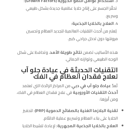
استخدام عوامل النمو الحيوية (
Growth Factors):
تحفّز الجسم على إنتاج خلايا عظمية جديدة بشكل طبيعي
وسريع.
العلاج بالخلايا الجذعية:
يُعتبر من أحدث التقنيات العالمية لتجديد العظام وتحسين
مرونتها دون تدخل جراحي كبير.
هذه الأساليب تضمن
نتائج طويلة الأمد
، وتحافظ على شكل
الوجه الطبيعي وتوازنه الجمالي.
التقنيات الحديثة في عيادة جلو آب
لعلاج فقدان العظام في الفك
تُعدّ
عيادة جلو آب في دبي
من المراكز الرائدة التي تعتمد
أحدث التقنيات الأوروبية
في علاج فقدان العظام في الفك،
ومن أبرزها:
تقنية البلازما الغنية بالصفائح الدموية (
PRP):
لتحفيز
الخلايا على بناء العظام وتسريع عملية الالتئام.
العلاج بالخلايا الجذعية المجهرية:
لإعادة تنشيط الخلايا