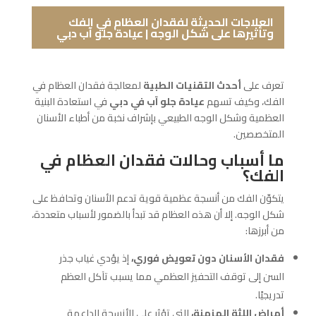
العلاجات الحديثة لفقدان العظام في الفك
وتأثيرها على شكل الوجه | عيادة جلو آب دبي
تعرف على
أحدث التقنيات الطبية
لمعالجة فقدان العظام في
الفك، وكيف تسهم
عيادة جلو آب في دبي
في استعادة البنية
العظمية وشكل الوجه الطبيعي بإشراف نخبة من أطباء الأسنان
المتخصصين.
ما أسباب وحالات فقدان العظام في
الفك؟
يتكوّن الفك من أنسجة عظمية قوية تدعم الأسنان وتحافظ على
شكل الوجه. إلا أن هذه العظام قد تبدأ بالضمور لأسباب متعددة،
من أبرزها:
فقدان الأسنان دون تعويض فوري،
إذ يؤدي غياب جذر
السن إلى توقف التحفيز العظمي مما يسبب تآكل العظم
تدريجيًا.
أمراض اللثة المزمنة،
التي تؤثر على الأنسجة الداعمة