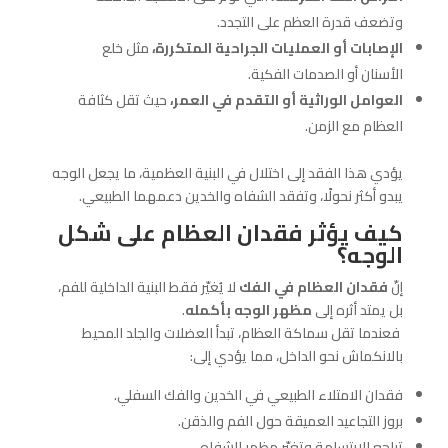
وتضعف قدرة العظم على التجدد.
الإصابات أو العمليات الجراحية المتكررة،
مثل خلع
الأسنان أو الصدمات الفكية.
العوامل الوراثية أو التقدم في العمر،
حيث تقل كثافة
العظام مع الزمن.
يؤدي هذا الفقد إلى اختلال في البنية العظمية، ما يجعل الوجه
يبدو أكثر نحولًا، وتفقد الشفاه والخدين دعمهما الطبيعي.
كيف يؤثر فقدان العظام على شكل
الوجه؟
إنّ
فقدان العظام في الفك
لا يُغيّر فقط البنية الداخلية للفم،
بل يمتد أثره إلى
مظهر الوجه بأكمله
.
فعندما تقل سماكة العظام، تبدأ العضلات والجلد المحيط
بالانكماش نحو الداخل، مما يؤدي إلى:
فقدان الامتلاء الطبيعي في الخدين والفك السفلي.
بروز التجاعيد العميقة حول الفم والذقن.
تراجع الابتسامة وتغيّر مظهر الشفاه.