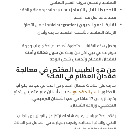
العظمية وتحسين مرونة النسيج العظمي.
التخطيط الثلاثي الأبعاد (3
D CBCT):
لتحديد مواقع الفقد
بدقة عالية قبل بدء العلاج.
تقنية الدمج الحيوي (
Biointegration):
لضمان التصاق
الزرعات العظمية بالأنسجة الطبيعية بسرعة وأمان.
بفضل هذه التقنيات المتطورة، أصبحت عيادة جلو آب وجهة
موثوقة في دبي لكل من يبحث عن
حلول فعّالة وآمنة
لفقدان العظام وتحسين شكل الوجه
.
من هو الطبيب المختص في معالجة
فقدان العظام في الفك؟
يشرف على علاجات فقدان العظام في الفك في
عيادة جلو آب
الدكتور
باسل
المقدسي
،
طبيب أسنان عام متمرس
يتمتع
بخبرة تزيد عن
17 عامًا
في
طب الأسنان الترميمي،
التجميلي، وزراعة الأسنان
.
يقدّم الدكتور باسل
رعاية شاملة
ترتكز على التوازن بين الجانب
الطبي والنتائج الجمالية، ويُعرف بمهارته في التعامل مع الحالات