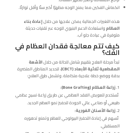
انكماش الفكين مما يمنح الوجه مظهرًا أكبر سنًا وأقل توازنًا.
هذه التغيرات الجمالية يمكن علاجها من خلال
إعادة بناء
العظام
واستعادة الدعم البنيوي للوجه عبر تقنيات حديثة
متوفرة في عيادة جلو آب.
كيف تتم معالجة فقدان العظام في
الفك؟
تبدأ مرحلة العلاج بتقييم شامل للحالة من خلال
الأشعة
المقطعية ثلاثية الأبعاد (
CBCT)
، لتحديد المناطق المتضررة
بدقة ووضع خطة علاجية متكاملة. وتشمل طرق العلاج:
زراعة العظام (
Bone Grafting):
تُستخدم لتعويض الفقد العظمي عن طريق زراعة نسيج عظمي
طبيعي أو صناعي عالي الجودة لتحفيز نمو العظم الجديد.
زراعة الأسنان الفورية:
تُسهم في إعادة التحفيز البيولوجي للعظم وتمنع تدهوره
المستقبلي.