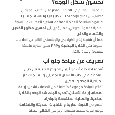
تحسين شكل الوجه؟
إعادة بناء العظام في الفك لا تقتصر على الجانب الوظيفي
فحسب، بل تمنح الوجه
امتلاءً طبيعيًا وتناسقًا جماليًا
.
فبمجرد استعادة العظم المفقود، تستعيد العضلات والأنسجة
الجلدية دعمها الطبيعي، مما يؤدي إلى
تحسين مظهر الخدين
والشفاه والذقن
.
كما أن تنشيط إنتاج الكولاجين والإيلاستين الناتج عن العلاجات
الحيوية مثل
الخلايا الجذعية و
PRP
يمنح البشرة ملمسًا
مشدودًا وشبابًا دائمًا.
تعريف عن عيادة جلو آب
تُعد
عيادة جلو آب
من
أرقى المراكز الطبية في دبي
المتخصصة في
طب الأسنان التجميلي والعلاجات غير
الجراحية للوجه والفكين
.
تقدّم العيادة مجموعة متكاملة من الخدمات تشمل:
زراعة
العظام، زراعة الأسنان، تجديد الجلد، شد الوجه بالخلايا
الجذعية، والعناية المتقدمة بالبشرة
.
تجمع بين
الخبرة الطبية والتقنيات الحديثة والفخامة
لتوفير تجربة علاجية متميزة، تركز على
النتائج الآمنة