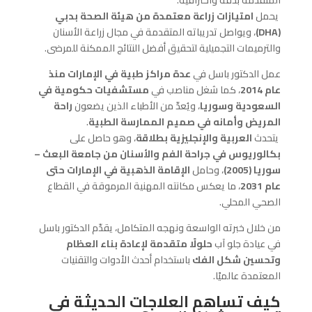
المتقدمة بدقة واحترافية.
يحمل
امتيازات زراعة معتمدة من هيئة الصحة بدبي
(
DHA)
، ويواصل تدريباته المتقدمة في مجال زراعة الأسنان
والترميمات التجميلية لتحقيق أفضل النتائج الممكنة للمرضى.
عمل الدكتور باسل في
عدة مراكز طبية في الإمارات منذ
عام 2014
، كما شغل مناصب في
مستشفيات حكومية في
السعودية وسوريا
، ويُعدّ من الأطباء الذين يضعون
راحة
المريض وأمانه في صميم الممارسة الطبية
.
يتحدث
العربية والإنجليزية بطلاقة
، وهو حاصل على
بكالوريوس في جراحة الفم والأسنان من جامعة البعث –
سوريا (2005)
، وحامل
الإقامة الذهبية في الإمارات حتى
عام 2031
، ما يعكس مكانته المهنية المرموقة في القطاع
الصحي المحلي.
من خلال خبرته الواسعة ونهجه المتكامل، يقدّم الدكتور باسل
في عيادة جلو آب
حلولًا متقدمة لإعادة بناء العظام
وتحسين شكل الفك
باستخدام أحدث الأدوات والتقنيات
المعتمدة عالميًا.
كيف تساهم العلاجات الحديثة في