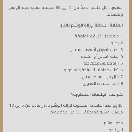
تستغرق كل جلسة عادةً من 5 إلى 30 دقيقة، حسب حجم الوشم
وتعقيده.
العناية اللاحقة لإزالة الوشم بالليزر
1. حافظ على نظافة المنطقة
2. رطبها
3. تجنب التعرض لأشعة الشمس
4. تجنب الخدش أو الكشط
5. ارتدِ ملابس فضفاضة
6. تجنب حمامات السباحة والجاكوزي
7. قلل من النشاط البدني
8. انتبه لعلامات العدوى
كم عدد الجلسات المطلوبة؟
يتراوح عدد الجلسات المطلوبة لإزالة الوشم بالليزر عادةً من 5 إلى 10
جلسات، ولكنه قد يختلف بناءً على عدة عوامل:
حجم الوشم
لون الحبر