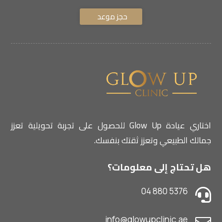
حجز موعد
اختاري عيادة Glow Up للحصول على تجربة تحويلية تعزز
جمالك الطبيعي وتعزز ثقتك بنفسك.
هل تحتاج إلى معلومات؟
04 880 5376

info@glowupclinic.ae