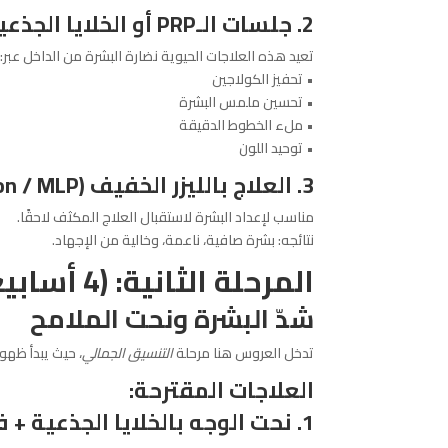
2. جلسات الـ
PRP
أو الخلايا الجذعي
تعيد هذه العلاجات الحيوية نضارة البشرة من الداخل عبر:
• تحفيز الكولاجين
• تحسين ملمس البشرة
• ملء الخطوط الدقيقة
• توحيد اللون
3. العلاج بالليزر الخفيف (
on / MLP
مناسب لإعداد البشرة لاستقبال العلاج المكثف لاحقًا.
نتائجه: بشرة صافية، ناعمة، وخالية من الإجهاد.
المرحلة الثانية: (4 أسابيع قبل الزفاف)
شدّ البشرة ونحت الملامح
تدخل العروس هنا مرحلة
التنسيق الجمالي
، حيث يبدأ ظهو
العلاجات المقترحة:
1. نحت الوجه بالخلايا الجذعية + فيلر خفيف (