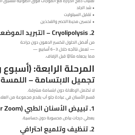
تقنيات دمج الحرارة مع الموجات فوق الصوتية لتنسيق الق
• شد الجلد
• تقليل السيلوليت
• تحسين محيط الخصر والفخذين
2. Cryolipolysis
– التبريد الموضع
من أفضل الحلول لتكسير الدهون دون جراحة
— تعمل نتائجه خلال 3–6 أسابيع —
مما يجعله مثاليًا قبل الزفاف.
المرحلة الرابعة: (أسبوع 
تجميل الابتسامة – اللمسة ا
لا تكتمل الإطلالة دون ابتسامة مشرقة.
قسم الأسنان في عيادة جلو آب يقدم مجموعة من العلاجا
1. تبييض الأسنان الطبي (
er Zoom
يعطي درجات بياض محسوبة دون حساسية.
2. تنظيف وتلميع احترافي