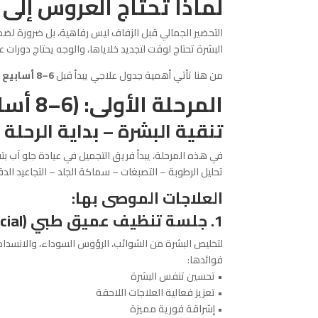
لماذا تحتاج العروس إلى
التحضير الجمالي قبل الزفاف ليس رفاهية، بل ضرورة لضما
البشرة تحتاج لوقت لتجديد خلاياها، والوجه يحتاج دورات ع
من هنا تأتي أهمية جدول علاجي يبدأ قبل
6–8 أسابيع
م
المرحلة الأولى: (6–8 أسابيع قبل الزفاف)
تنقية البشرة – بداية الرحلة
في هذه المرحلة، يبدأ فريق التجميل في عيادة جلو آب ب
تحليل الرطوبة – التصبغات – سماكة الجلد – التجاعيد الد
العلاجات الموصى بها:
1. جلسة تنظيف عميق طبي (
cial
لتخليص البشرة من الشوائب، الرؤوس السوداء، والانسداد
فوائدها:
• تحسين تنفس البشرة
• تعزيز فعالية العلاجات اللاحقة
• إشراقة فورية مميزة